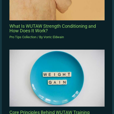
What Is WUTAW Strength Conditioning and
How Does It Work?
Pro Tips Collection
/ By
Vorric Eldwain
Core Principles Behind WUTAW Training